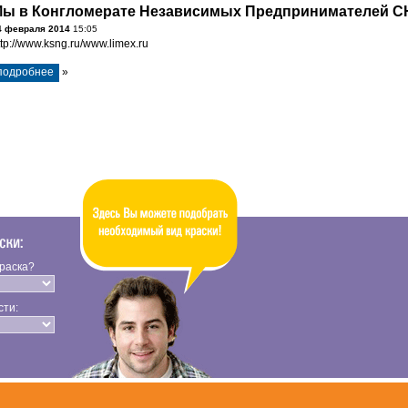
ы в Конгломерате Независимых Предпринимателей С
4 февраля 2014
15:05
ttp://www.ksng.ru/www.limex.ru
подробнее
»
краска?
сти: