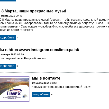
 8 Марта, наши прекрасные музы!
6 марта 2026
09:43
С 8 Марта, наши прекрасные музы! Говорят, чтобы создать идеальный цвет, н
тобы ваша жизнь колеровалась только по вашему личному рецепту: · База — к
омплиментов. · Связующее — любовь близких, чтобы всё держалось прочно и н
рямо из банки "Лисэкс"!»
подробнее
»
ы в https://www.instagram.com/limexpaint/
3 января 2023
09:29
рисоединяйтесь. Рады общению.
подробнее
»
Мы в Контакте
10 марта 2014
16:43
http://vk.com/limexpaint Присоединяйтесь!!!
подробнее
»