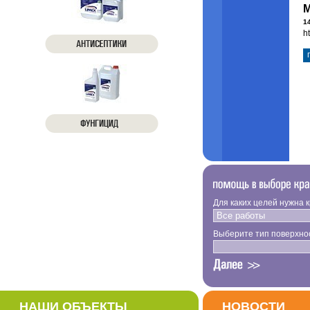
М
1
h
Для каких целей нужна 
Выберите тип поверхно
НАШИ ОБЪЕКТЫ
НОВОСТИ