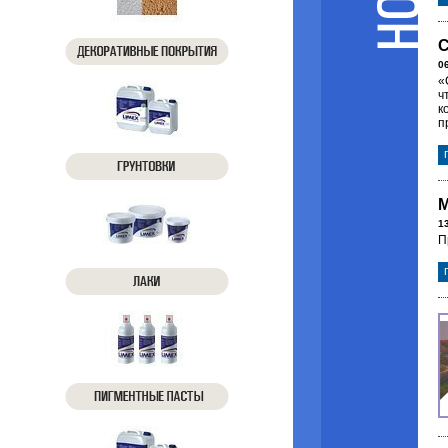
С
0
«
ч
к
п
М
1
П