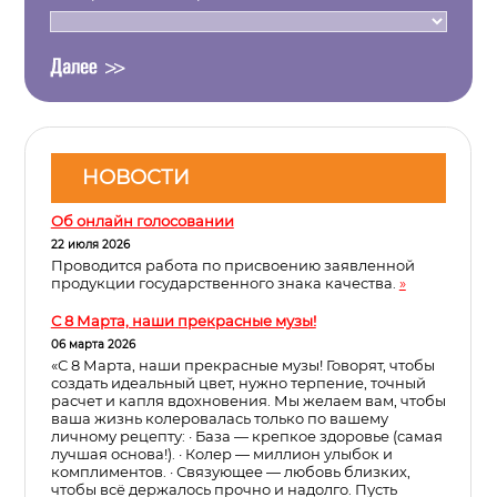
НОВОСТИ
Об онлайн голосовании
22 июля 2026
Проводится работа по присвоению заявленной
продукции государственного знака качества.
»
С 8 Марта, наши прекрасные музы!
06 марта 2026
«С 8 Марта, наши прекрасные музы! Говорят, чтобы
создать идеальный цвет, нужно терпение, точный
расчет и капля вдохновения. Мы желаем вам, чтобы
ваша жизнь колеровалась только по вашему
личному рецепту: · База — крепкое здоровье (самая
лучшая основа!). · Колер — миллион улыбок и
комплиментов. · Связующее — любовь близких,
чтобы всё держалось прочно и надолго. Пусть