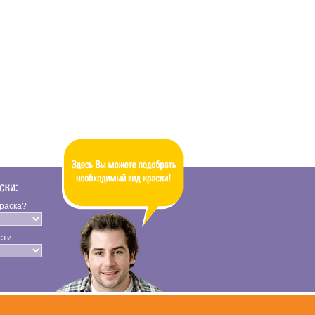
краска?
сти: