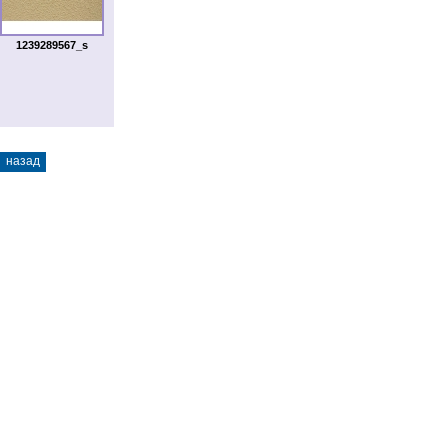
1239289567_s
назад