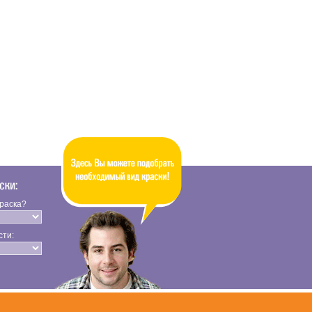
краска?
сти: